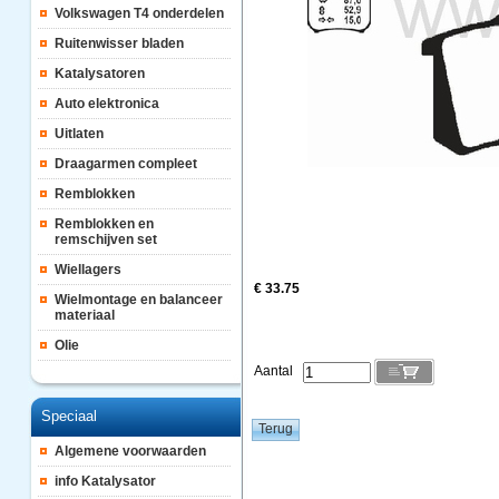
Volkswagen T4 onderdelen
Ruitenwisser bladen
Katalysatoren
Auto elektronica
Uitlaten
Draagarmen compleet
Remblokken
Remblokken en
remschijven set
Wiellagers
€ 33.75
Wielmontage en balanceer
materiaal
Olie
Aantal
Speciaal
Algemene voorwaarden
info Katalysator