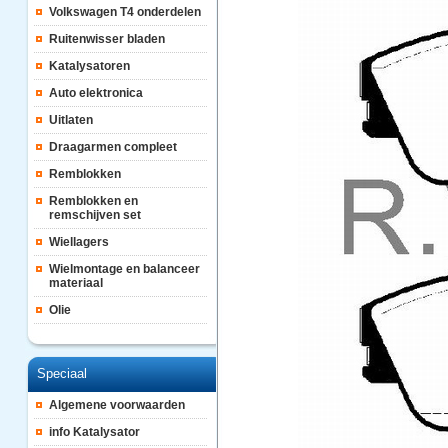
Volkswagen T4 onderdelen
Ruitenwisser bladen
Katalysatoren
Auto elektronica
Uitlaten
Draagarmen compleet
Remblokken
Remblokken en
remschijven set
Wiellagers
Wielmontage en balanceer
materiaal
Olie
Speciaal
Algemene voorwaarden
info Katalysator