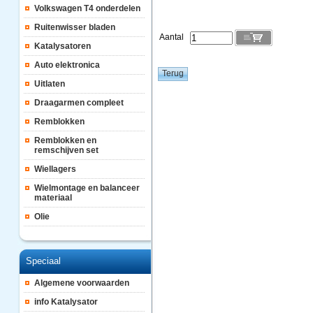
Volkswagen T4 onderdelen
Ruitenwisser bladen
Aantal
Katalysatoren
Auto elektronica
Uitlaten
Draagarmen compleet
Remblokken
Remblokken en
remschijven set
Wiellagers
Wielmontage en balanceer
materiaal
Olie
Speciaal
Algemene voorwaarden
info Katalysator