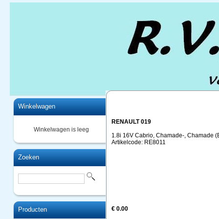
Home
Winkelwagen
RENAULT 019
Winkelwagen is leeg
1.8i 16V Cabrio, Chamade-, Chamade (E
Artikelcode: RE8011
Zoeken
€ 0.00
Producten