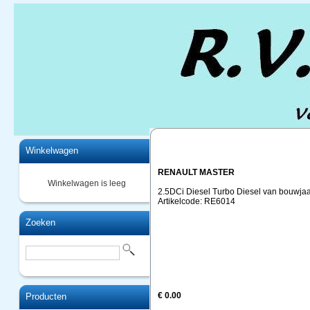
Home
Winkelwagen
RENAULT MASTER
Winkelwagen is leeg
2.5DCi Diesel Turbo Diesel van bouwjaar
Artikelcode: RE6014
Zoeken
€ 0.00
Producten