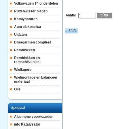
Volkswagen T4 onderdelen
Ruitenwisser bladen
Aantal
Katalysatoren
Auto elektronica
Uitlaten
Draagarmen compleet
Remblokken
Remblokken en
remschijven set
Wiellagers
Wielmontage en balanceer
materiaal
Olie
Speciaal
Algemene voorwaarden
info Katalysator