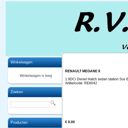
Home
Winkelwagen
RENAULT MEGANE II
Winkelwagen is leeg
1.9DCi Diesel Hatch sedan station S
Artikelcode: RE6042
Zoeken
€ 0.00
Producten