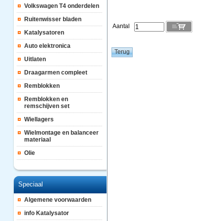
Volkswagen T4 onderdelen
Ruitenwisser bladen
Aantal
Katalysatoren
Auto elektronica
Uitlaten
Draagarmen compleet
Remblokken
Remblokken en
remschijven set
Wiellagers
Wielmontage en balanceer
materiaal
Olie
Speciaal
Algemene voorwaarden
info Katalysator