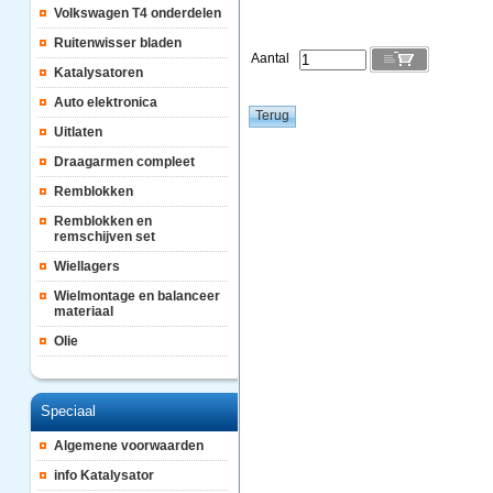
Volkswagen T4 onderdelen
Ruitenwisser bladen
Aantal
Katalysatoren
Auto elektronica
Uitlaten
Draagarmen compleet
Remblokken
Remblokken en
remschijven set
Wiellagers
Wielmontage en balanceer
materiaal
Olie
Speciaal
Algemene voorwaarden
info Katalysator