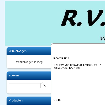
Home
Winkelwagen
ROVER 045
Winkelwagen is leeg
1.6i 16V van bouwjaar 12/1999 tot -->
Artikelcode: RV7500
Zoeken
€ 0.00
Producten