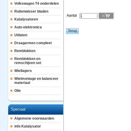
Volkswagen T4 onderdelen
Ruitenwisser bladen
Aantal
Katalysatoren
Auto elektronica
Uitlaten
Draagarmen compleet
Remblokken
Remblokken en
remschijven set
Wiellagers
Wielmontage en balanceer
materiaal
Olie
Speciaal
Algemene voorwaarden
info Katalysator