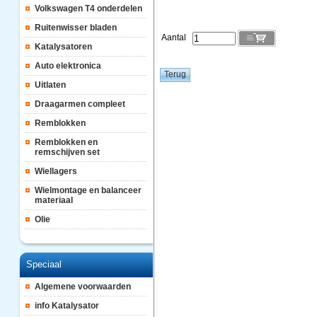
Volkswagen T4 onderdelen
Ruitenwisser bladen
Aantal
Katalysatoren
Auto elektronica
Uitlaten
Draagarmen compleet
Remblokken
Remblokken en
remschijven set
Wiellagers
Wielmontage en balanceer
materiaal
Olie
Speciaal
Algemene voorwaarden
info Katalysator