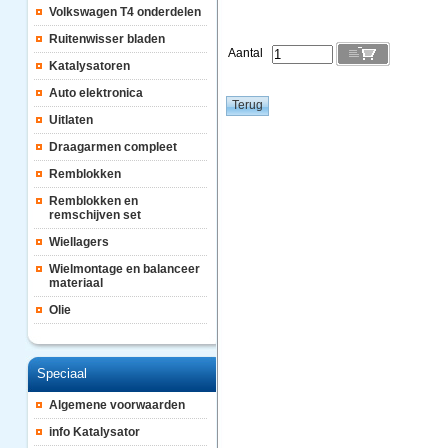
Volkswagen T4 onderdelen
Ruitenwisser bladen
Aantal
Katalysatoren
Auto elektronica
Uitlaten
Draagarmen compleet
Remblokken
Remblokken en
remschijven set
Wiellagers
Wielmontage en balanceer
materiaal
Olie
Speciaal
Algemene voorwaarden
info Katalysator