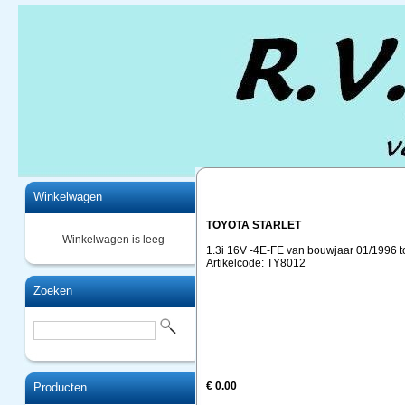
Home
Winkelwagen
TOYOTA STARLET
Winkelwagen is leeg
1.3i 16V -4E-FE van bouwjaar 01/1996 t
Artikelcode: TY8012
Zoeken
€ 0.00
Producten