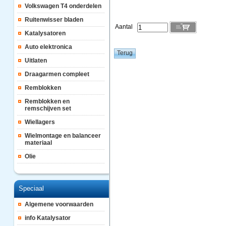
Volkswagen T4 onderdelen
Ruitenwisser bladen
Aantal
Katalysatoren
Auto elektronica
Uitlaten
Draagarmen compleet
Remblokken
Remblokken en
remschijven set
Wiellagers
Wielmontage en balanceer
materiaal
Olie
Speciaal
Algemene voorwaarden
info Katalysator