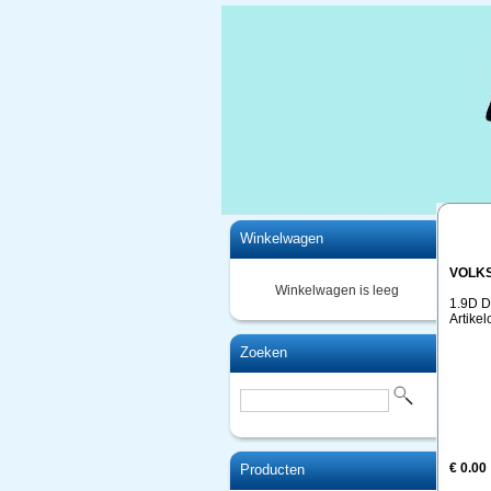
Home
Winkelwagen
VOLK
Winkelwagen is leeg
1.9D D
Artike
Zoeken
€ 0.00
Producten