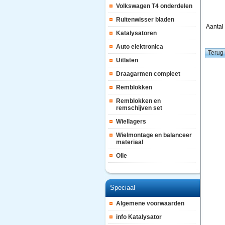
Volkswagen T4 onderdelen
Ruitenwisser bladen
Aanta
Katalysatoren
Auto elektronica
Uitlaten
Draagarmen compleet
Remblokken
Remblokken en
remschijven set
Wiellagers
Wielmontage en balanceer
materiaal
Olie
Speciaal
Algemene voorwaarden
info Katalysator