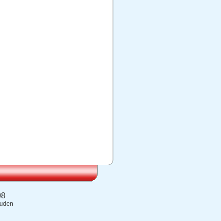
08
ouden