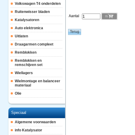
Volkswagen T4 onderdelen
Ruitenwisser bladen
Aantal
Katalysatoren
Auto elektronica
Uitlaten
Draagarmen compleet
Remblokken
Remblokken en
remschijven set
Wiellagers
Wielmontage en balanceer
materiaal
Olie
Speciaal
Algemene voorwaarden
info Katalysator