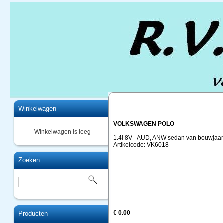
Home
Winkelwagen
VOLKSWAGEN POLO
Winkelwagen is leeg
1.4i 8V - AUD, ANW sedan van bouwjaar
Artikelcode: VK6018
Zoeken
€ 0.00
Producten