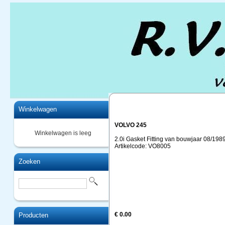
Home
Winkelwagen
VOLVO 245
Winkelwagen is leeg
2.0i Gasket Fitting van bouwjaar 08/1989
Artikelcode: VO8005
Zoeken
€ 0.00
Producten