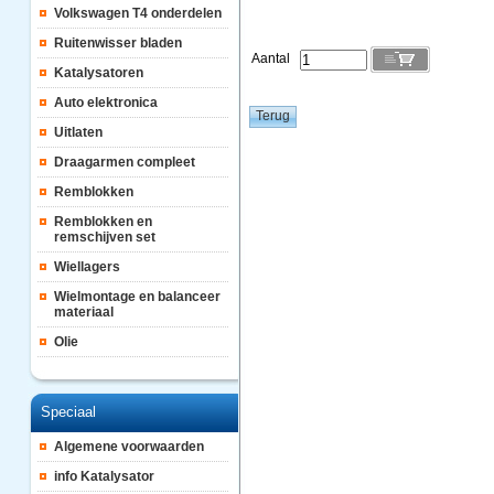
Volkswagen T4 onderdelen
Ruitenwisser bladen
Aantal
Katalysatoren
Auto elektronica
Uitlaten
Draagarmen compleet
Remblokken
Remblokken en
remschijven set
Wiellagers
Wielmontage en balanceer
materiaal
Olie
Speciaal
Algemene voorwaarden
info Katalysator