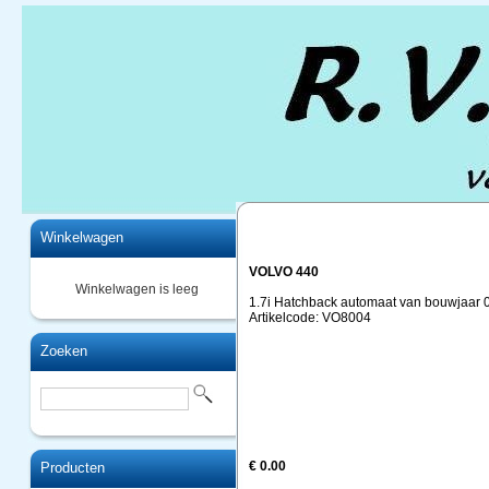
Home
Winkelwagen
VOLVO 440
Winkelwagen is leeg
1.7i Hatchback automaat van bouwjaar 0
Artikelcode: VO8004
Zoeken
€ 0.00
Producten