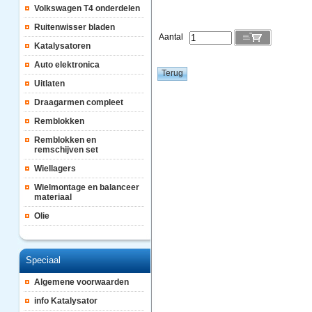
Volkswagen T4 onderdelen
Ruitenwisser bladen
Aantal
Katalysatoren
Auto elektronica
Uitlaten
Draagarmen compleet
Remblokken
Remblokken en
remschijven set
Wiellagers
Wielmontage en balanceer
materiaal
Olie
Speciaal
Algemene voorwaarden
info Katalysator