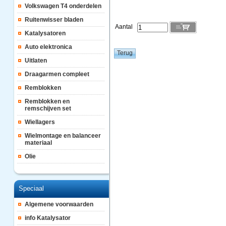
Volkswagen T4 onderdelen
Ruitenwisser bladen
Aantal
Katalysatoren
Auto elektronica
Uitlaten
Draagarmen compleet
Remblokken
Remblokken en
remschijven set
Wiellagers
Wielmontage en balanceer
materiaal
Olie
Speciaal
Algemene voorwaarden
info Katalysator