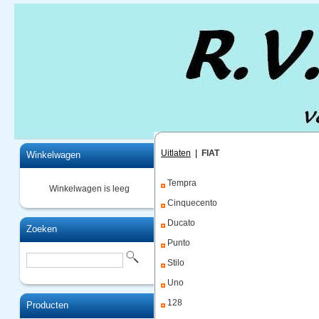
Home
Uitlaten
|
FIAT
Winkelwagen
Tempra
Winkelwagen is leeg
Cinquecento
Ducato
Zoeken
Punto
Stilo
Uno
128
Producten