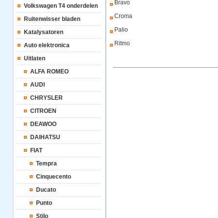
Bravo
Volkswagen T4 onderdelen
Croma
Ruitenwisser bladen
Palio
Katalysatoren
Ritmo
Auto elektronica
Uitlaten
ALFA ROMEO
AUDI
CHRYSLER
CITROEN
DEAWOO
DAIHATSU
FIAT
Tempra
Cinquecento
Ducato
Punto
Stilo