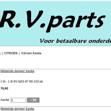
n
|
CITROEN
|
Citroen Xantia
Middelste demper Xantia
1.6i - 1.8i 8V bj93-97 89-103 pk
76,60
Aantal
Middelste demper Xantia