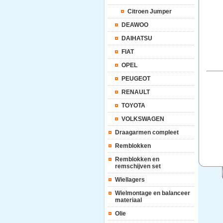
Citroen Jumper
DEAWOO
DAIHATSU
FIAT
OPEL
PEUGEOT
RENAULT
TOYOTA
VOLKSWAGEN
Draagarmen compleet
Remblokken
Remblokken en
remschijven set
Wiellagers
Wielmontage en balanceer
materiaal
Olie