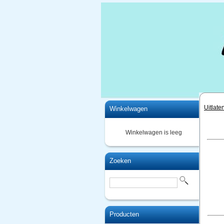
Home
Uitlate
Winkelwagen
Winkelwagen is leeg
Zoeken
Producten