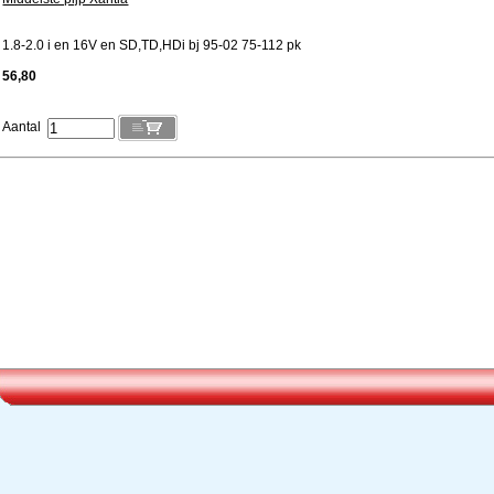
1.8-2.0 i en 16V en SD,TD,HDi bj 95-02 75-112 pk
56,80
Aantal