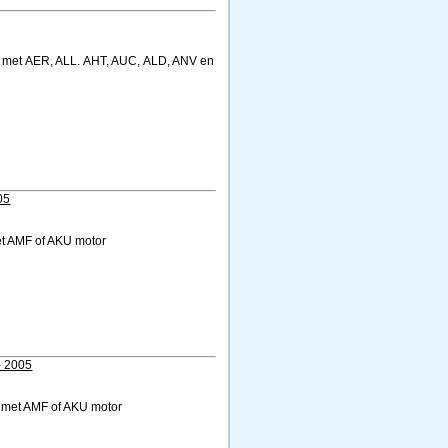
04 met AER, ALL. AHT, AUC, ALD, ANV en
05
et AMF of AKU motor
- 2005
5 met AMF of AKU motor