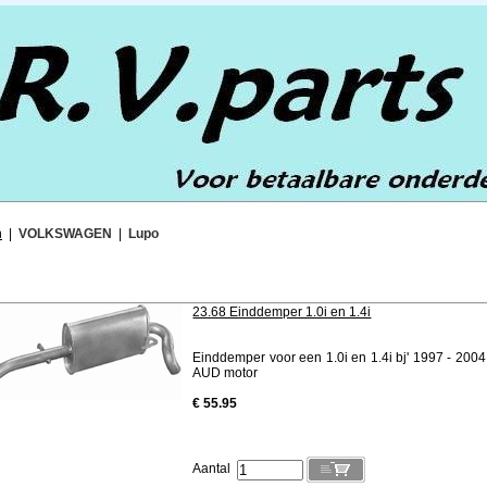
n
|
VOLKSWAGEN
|
Lupo
23.68 Einddemper 1.0i en 1.4i
Einddemper voor een 1.0i en 1.4i bj' 1997 - 20
AUD motor
€ 55.95
Aantal