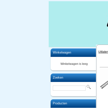
Home
Uitlate
Winkelwagen
Winkelwagen is leeg
Zoeken
Producten