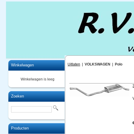
Home
Uitlaten
|
VOLKSWAGEN
|
Polo
Winkelwagen
Winkelwagen is leeg
Zoeken
Producten