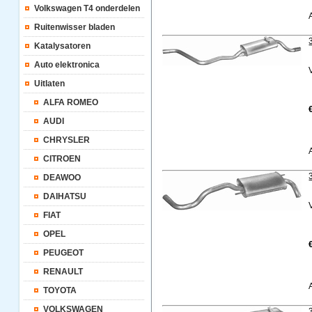
Volkswagen T4 onderdelen
Ruitenwisser bladen
Katalysatoren
Auto elektronica
Uitlaten
ALFA ROMEO
AUDI
CHRYSLER
CITROEN
DEAWOO
DAIHATSU
FIAT
OPEL
PEUGEOT
RENAULT
TOYOTA
VOLKSWAGEN