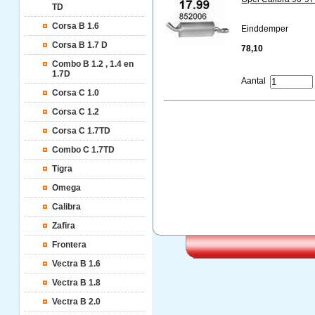
TD
Corsa B 1.6
Einddemper
Corsa B 1.7 D
78,10
Combo B 1.2 , 1.4 en
1.7D
Aantal
Corsa C 1.0
Corsa C 1.2
Corsa C 1.7TD
Combo C 1.7TD
Tigra
Omega
Calibra
Zafira
Frontera
Vectra B 1.6
Vectra B 1.8
Vectra B 2.0