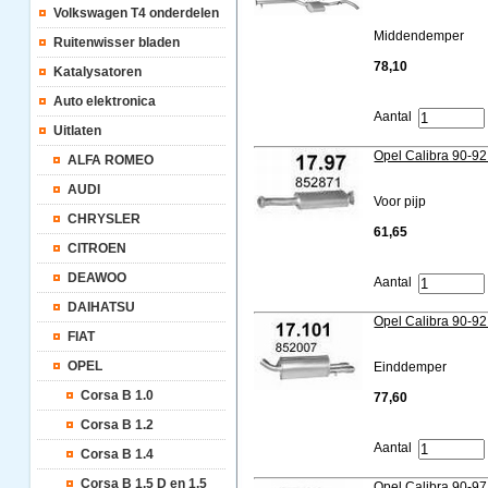
Volkswagen T4 onderdelen
Middendemper
Ruitenwisser bladen
78,10
Katalysatoren
Auto elektronica
Aantal
Uitlaten
Opel Calibra 90-92
ALFA ROMEO
AUDI
Voor pijp
CHRYSLER
61,65
CITROEN
DEAWOO
Aantal
DAIHATSU
Opel Calibra 90-92
FIAT
OPEL
Einddemper
Corsa B 1.0
77,60
Corsa B 1.2
Aantal
Corsa B 1.4
Corsa B 1.5 D en 1.5
Opel Calibra 90-97