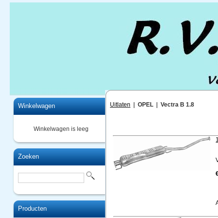
Home
Uitlaten
|
OPEL
|
Vectra B 1.8
Winkelwagen
Winkelwagen is leeg
Zoeken
Producten