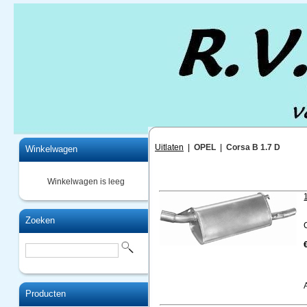
Home
Uitlaten
|
OPEL
|
Corsa B 1.7 D
Winkelwagen
Winkelwagen is leeg
Zoeken
Producten